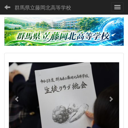
群馬県立藤岡北高等学校
Toggl
p
n
r
e
e
x
v
t
i
o
u
s