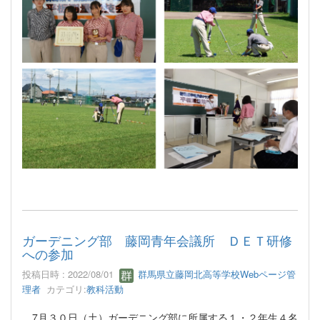
ガーデニング部 藤岡青年会議所 ＤＥＴ研修
への参加
投稿日時 : 2022/08/01
群馬県立藤岡北高等学校Webページ管
理者
カテゴリ:
教科活動
7月３０日（土）ガーデニング部に所属する１・２年生４名