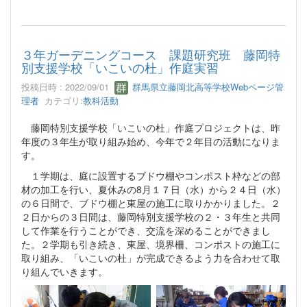
３年ガーデニングコース 課題研究班 藤岡特
別支援学校「いこいの杜」作庭実習
投稿日時 : 2022/09/01
群馬県立藤岡北高等学校Webページ管
理者
カテゴリ:
教科活動
藤岡特別支援学校「いこいの杜」作庭プロジェクトは、昨
年度の３年生が取り組み始め、今年で２年目の活動になりま
す。
１学期は、庭に設置するブドウ棚やコンポスト枠などの部
材の加工を行い、夏休みの8月１７日（水）から２４日（水）
の６日間で、ブドウ棚と東屋の施工に取りかかりました。２
２日からの３日間は、藤岡特別支援学校の２・３年生と共同
して作業を行うことができ、交流を深めることができまし
た。２学期も引き続き、東屋、境界柵、コンポストの施工に
取り組み、「いこいの杜」が完成できるよう力を合わせて取
り組んでいきます。