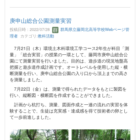
庚申山総合公園測量実習
投稿日時 : 2022/07/28
群馬県立藤岡北高等学校Webページ管
理者
カテゴリ:
教科活動
7月21日（木）環境土木科環境工学コース2年生が科目「測
量」「総合実習」の授業の一環として、藤岡市庚申山総合公
園にて測量実習を行いました。目的は、遊歩道の現況地盤高
把握と遊歩道作成計画です。オートレベルを使用した縦・横
断測量を行い、庚申山総合公園の入り口から頂上までの高さ
を測量しました。
7月22日（金）は、測量で得られたデータをもとに製図を
行い、縦断図・横断図を作成することができました。
計画から杭打ち、測量、図面作成と一連の流れの実習を体
験することで、生徒は充実感・達成感を得て技術者の卵とし
て一歩前進しました。