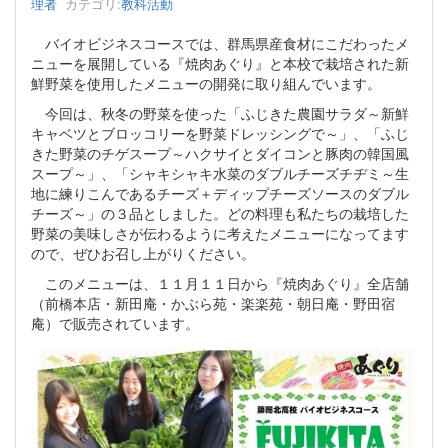
理者
カテゴリ:
教科活動
バイオビジネスコースでは、群馬県産食材にこだわったメ
ニューを展開している『焼肉あぐり』と本校で栽培された新
鮮野菜を使用したメニューの開発に取り組んでいます。
今回は、秋冬の野菜を使った「ふじきた農園サラダ～新鮮
キャベツとブロッコリーを野菜ドレッシングで～」、「ふじ
きた野菜のチゲスープ～ハクサイとダイコンと豚肉の韓国風
スープ～」、「シャキシャキ水菜のダブルチーズチヂミ～生
地に練りこんであるチーズ＋ディップチーズソースのダブル
チーズ～」の３品としました。どの料理も私たちの栽培した
野菜の美味しさが伝わるように考えたメニューになってます
ので、ぜひお召し上がりください。
このメニューは、１１月１１日から『焼肉あぐり』全店舗
（前橋本店・新田庵・かぶら苑・楽楽苑・朝日庵・野田宿
庵）で販売されています。