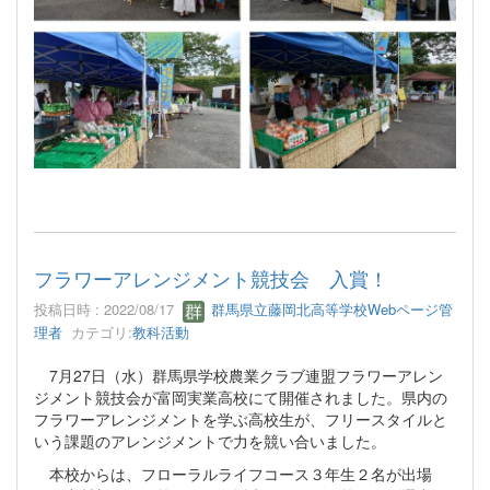
フラワーアレンジメント競技会 入賞！
投稿日時 : 2022/08/17
群馬県立藤岡北高等学校Webページ管
理者
カテゴリ:
教科活動
7月27日（水）群馬県学校農業クラブ連盟フラワーアレン
ジメント競技会が富岡実業高校にて開催されました。県内の
フラワーアレンジメントを学ぶ高校生が、フリースタイルと
いう課題のアレンジメントで力を競い合いました。
本校からは、フローラルライフコース３年生２名が出場