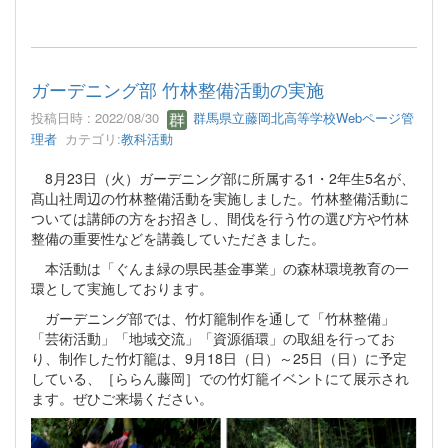
ガーデニング部 竹林整備活動の実施
投稿日時 : 2022/08/30
群馬県立藤岡北高等学校Webページ管
理者
カテゴリ:
教科活動
8月23日（火）ガーデニング部に所属する1・2年生5名が、
髙山社周辺の竹林整備活動を実施しました。竹林整備活動に
ついては講師の方をお招きし、間伐を行う竹の選び方や竹林
整備の重要性などを講義していただきました。
本活動は「ぐんま緑の県民基金事業」の森林環境教育の一
環として実施しております。
ガーデニング部では、竹灯籠制作を通して「竹林整備」
「芸術活動」「地域交流」「資源循環」の取組を行ってお
り、制作した竹灯籠は、9月18日（日）～25日（日）に予定
している、［ららん藤岡］での竹灯籠イベントにて展示され
ます。ぜひご来場ください。