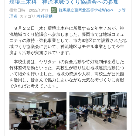
環境土木科 神流地域づくり協議会への参加
投稿日時 : 2022/10/11
群馬県立藤岡北高等学校Webページ管
理者
カテゴリ:
教科活動
９月２２日（木）環境土木科に所属する２年生７名が、神
流地域づくり協議会へ参加しました。藤岡市では地域コミュ
ニティの維持・強化事業として、市内8地区にて設置された地
域づくり協議会において、神流地区はモデル事業として今年
度より活動が実施されています。
本校生徒は、ヤリタナゴの保全活動や竹灯籠制作を通した
竹林整備活動といった、高校生が取り組む地域連携活動につ
いて紹介を行いました。地域の資源や人材、高校生が公民館
を活用し、皆さんで協力しあいながら元気な街づくりに貢献
できればと考えています。