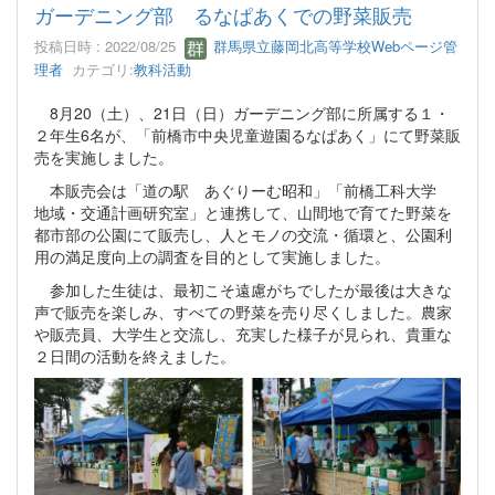
ガーデニング部 るなぱあくでの野菜販売
投稿日時 : 2022/08/25
群馬県立藤岡北高等学校Webページ管
理者
カテゴリ:
教科活動
8月20（土）、21日（日）ガーデニング部に所属する１・
２年生6名が、「前橋市中央児童遊園るなぱあく」にて野菜販
売を実施しました。
本販売会は「道の駅 あぐりーむ昭和」「前橋工科大学
地域・交通計画研究室」と連携して、山間地で育てた野菜を
都市部の公園にて販売し、人とモノの交流・循環と、公園利
用の満足度向上の調査を目的として実施しました。
参加した生徒は、最初こそ遠慮がちでしたが最後は大きな
声で販売を楽しみ、すべての野菜を売り尽くしました。農家
や販売員、大学生と交流し、充実した様子が見られ、貴重な
２日間の活動を終えました。