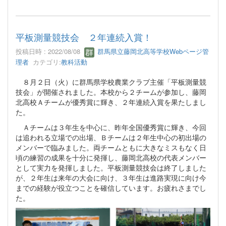
平板測量競技会 ２年連続入賞！
投稿日時 : 2022/08/08
群馬県立藤岡北高等学校Webページ管
理者
カテゴリ:
教科活動
８月２日（火）に群馬県学校農業クラブ主催「平板測量競
技会」が開催されました。本校から２チームが参加し、藤岡
北高校Ａチームが優秀賞に輝き、２年連続入賞を果たしまし
た。
Ａチームは３年生を中心に、昨年全国優秀賞に輝き、今回
は追われる立場での出場、Ｂチームは２年生中心の初出場の
メンバーで臨みました。両チームともに大きなミスもなく日
頃の練習の成果を十分に発揮し、藤岡北高校の代表メンバー
として実力を発揮しました。平板測量競技会は終了しました
が、２年生は来年の大会に向け、３年生は進路実現に向け今
までの経験が役立つことを確信しています。お疲れさまでし
た。