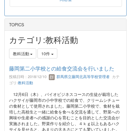
TOPICS
カテゴリ:教科活動
教科活動
10件
藤岡第二小学校との給食交流会を行いました
投稿日時 : 2018/12/10
群馬県立藤岡北高等学校管理者
カテ
ゴリ:
教科活動
12
月
6
日（木）、バイオビジネスコースの生徒が栽培した
ハクサイが藤岡市の小中学校での給食で、クリームシチュー
の食材として使用されました。藤岡第二小学校で、食材を栽
培した高校生と一緒に給食を食べる交流を通して、野菜への
興味や生産者への感謝の心を育むことを目的とした交流会が
実施されました。野菜作りを紹介し、４ｋｇ以上もあるハク
サイを見せると、あまりの大きさにとても驚いていました。