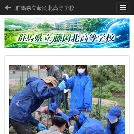
群馬県立藤岡北高等学校
Toggl
p
n
r
e
e
x
v
t
i
o
u
s