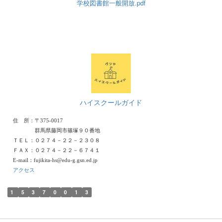
学校図書館一般開放.pdf
ハイスクールガイド
住 所：〒375-0017
群馬県藤岡市篠塚９０番地
ＴＥＬ：０２７４－２２－２３０８
ＦＡＸ：０２７４－２２－６７４１
E-mail：fujikita-hs@edu-g.gsn.ed.jp
アクセス
1
5
3
7
0
0
1
3