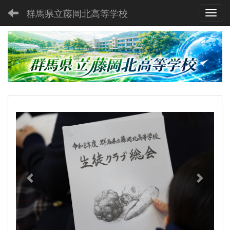
群馬県立藤岡北高等学校
Toggl
p
n
r
e
e
x
v
t
i
o
u
s