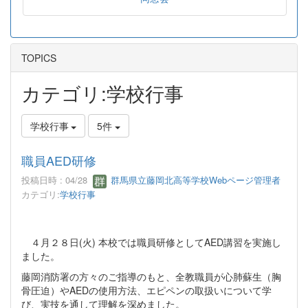
TOPICS
カテゴリ:学校行事
学校行事
5件
職員AED研修
投稿日時 : 04/28
群馬県立藤岡北高等学校Webページ管理者
カテゴリ:
学校行事
４月２８日(火) 本校では職員研修としてAED講習を実施し
ました。
藤岡消防署の方々のご指導のもと、全教職員が心肺蘇生（胸
骨圧迫）やAEDの使用方法、エピペンの取扱いについて学
び、実技を通して理解を深めました。