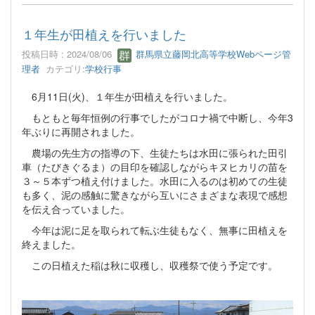
１年生が田植えを行いました
投稿日時 : 2024/08/06
群馬県立藤岡北高等学校Webページ管
理者
カテゴリ:
学校行事
6月11日(火)、１年生が田植えを行いました。
もともと毎年恒例の行事でしたがコロナ禍で中断し、今年3
年ぶりに再開されました。
農場の先生方の指導の下、生徒たちは水田に張られた田引
車（たびきぐるま）の目印を確認しながらキヌヒカリの苗を
３～５本ずつ植え付けました。水田に入るのは初めての生徒
も多く、泥の感触に驚きながら互いにさまざまな表現で感想
を伝え合っていました。
今年は泥に足を取られて転ぶ生徒もなく、無事に田植えを
終えました。
この日植えた稲は秋に収穫し、収穫祭で使う予定です。