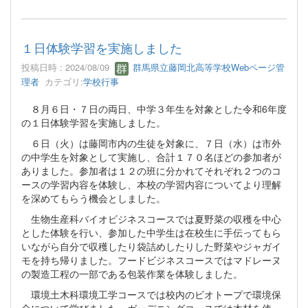
１日体験学習を実施しました
投稿日時 : 2024/08/09
群馬県立藤岡北高等学校Webページ管
理者
カテゴリ:
学校行事
８月６日・７日の両日、中学３年生を対象とした令和6年度
の１日体験学習を実施しました。
６日（火）は藤岡市内の生徒を対象に、７日（水）は市外
の中学生を対象として実施し、合計１７０名ほどの参加者が
ありました。参加者は１２の班に分かれてそれぞれ２つのコ
ースの学習内容を体験し、本校の学習内容についてより理解
を深めてもらう機会としました。
生物生産科バイオビジネスコースでは夏野菜の収穫を中心
とした体験を行い、参加した中学生は在校生に手伝ってもら
いながら自分で収穫したり袋詰めしたりした野菜やジャガイ
モを持ち帰りました。フードビジネスコースではマドレーヌ
の製造工程の一部である包装作業を体験しました。
環境土木科環境工学コースでは校内のビオトープで環境保
全について学びました。ガーデニングコースでは木材を使っ