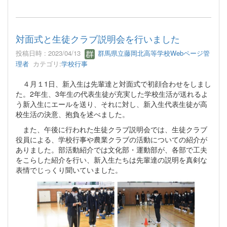
対面式と生徒クラブ説明会を行いました
投稿日時 : 2023/04/13
群馬県立藤岡北高等学校Webページ管
理者
カテゴリ:
学校行事
４月１1日、新入生は先輩達と対面式で初顔合わせをしまし
た。2年生、3年生の代表生徒が充実した学校生活が送れるよ
う新入生にエールを送り、それに対し、新入生代表生徒が高
校生活の決意、抱負を述べました。
また、午後に行われた生徒クラブ説明会では、生徒クラブ
役員による、学校行事や農業クラブの活動についての紹介が
ありました。部活動紹介では文化部・運動部が、各部で工夫
をこらした紹介を行い、新入生たちは先輩達の説明を真剣な
表情でじっくり聞いていました。