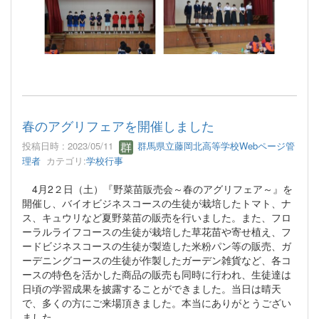
春のアグリフェアを開催しました
投稿日時 : 2023/05/11
群馬県立藤岡北高等学校Webページ管
理者
カテゴリ:
学校行事
4月2２日（土）『野菜苗販売会～春のアグリフェア～』を
開催し、バイオビジネスコースの生徒が栽培したトマト、ナ
ス、キュウリなど夏野菜苗の販売を行いました。また、フロ
ーラルライフコースの生徒が栽培した草花苗や寄せ植え、フ
ードビジネスコースの生徒が製造した米粉パン等の販売、ガ
ーデニングコースの生徒が作製したガーデン雑貨など、各コ
ースの特色を活かした商品の販売も同時に行われ、生徒達は
日頃の学習成果を披露することができました。当日は晴天
で、多くの方にご来場頂きました。本当にありがとうござい
ました。