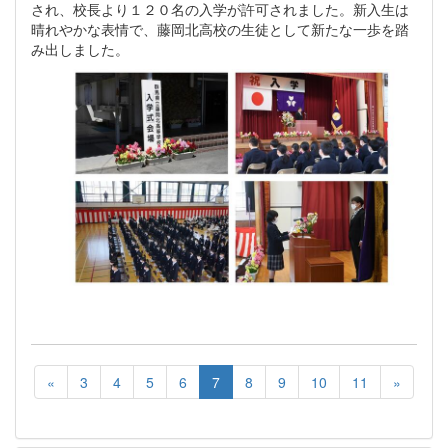
され、校長より１２０名の入学が許可されました。新入生は
晴れやかな表情で、藤岡北高校の生徒として新たな一歩を踏
み出しました。
«
3
4
5
6
7
8
9
10
11
»