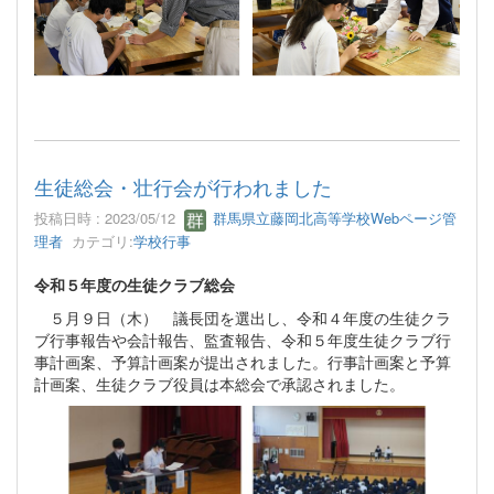
生徒総会・壮行会が行われました
投稿日時 : 2023/05/12
群馬県立藤岡北高等学校Webページ管
理者
カテゴリ:
学校行事
令和５年度の生徒クラブ総会
５月９日（木） 議長団を選出し、令和４年度の生徒クラ
ブ行事報告や会計報告、監査報告、令和５年度生徒クラブ行
事計画案、予算計画案が提出されました。行事計画案と予算
計画案、生徒クラブ役員は本総会で承認されました。