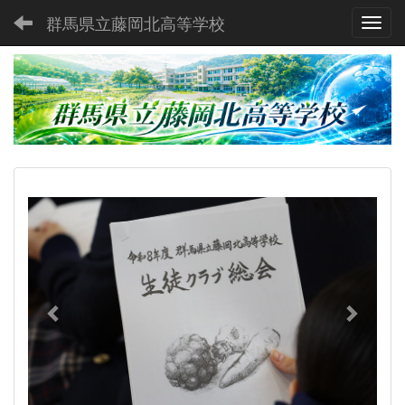
群馬県立藤岡北高等学校
Toggl
p
n
r
e
e
x
v
t
i
o
u
s