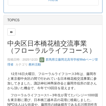
TOPICS
中央区日本橋花植交流事業
（フローラルライフコース）
投稿日時 : 2025/12/23
群馬県立藤岡北高等学校Webページ管
理者
カテゴリ:
教科活動
12月16日火曜日、フローラルライフコース3年は、藤岡市
と東京都中央区の間で行われている日本橋花植交流事業に参
加してきました。諏訪神社神輿保存会と藤岡市役所の皆さん
から頂いた機会で、今年で13回目を迎えます。
フローラルライフコース1～3年生が育てたパンジー1000苗
を東京都に運び、日本橋三越本店の花壇に植栽しました。
NPO法人はな街道や、藤岡市の姉妹都市である石川県羽咋市