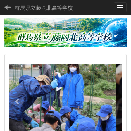
群馬県立藤岡北高等学校
Toggl
p
n
r
e
e
x
v
t
i
o
u
s