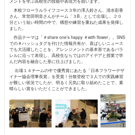
メントを学ぶ高校生の技能や表現力を競います。
本校フローラルライフコース３年の澤入鈴さん、清水彩香
さん、常世田明音さんがチーム「３B」として出場し、２０
分という短い時間の中で、構想や練習を重ねた成果を発揮し
ました。
作品テーマは「＃share one’s happy ＃with flower」。SNS
での＃ハッシュタグを付けた情報共有が、喜ばしいニュース
でも大活躍したことを、アレンジメントの基本形であるパラ
レルに沿って表現し、高校生ならではのアイデアと授業で学
んだ内容を融合した形に仕上げました。
出場１４チームの中で優秀賞にあたる「日本フラワーデザ
イナー協会理事長賞」を受賞！分散登校で３人での実践練習
が難しい状況でしたが、明るく元気に取り組めたことで、素
晴らしい賞をいただくことができました。