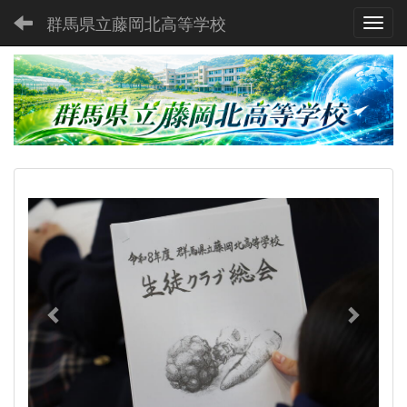
群馬県立藤岡北高等学校
Toggl
p
n
r
e
e
x
v
t
i
o
u
s