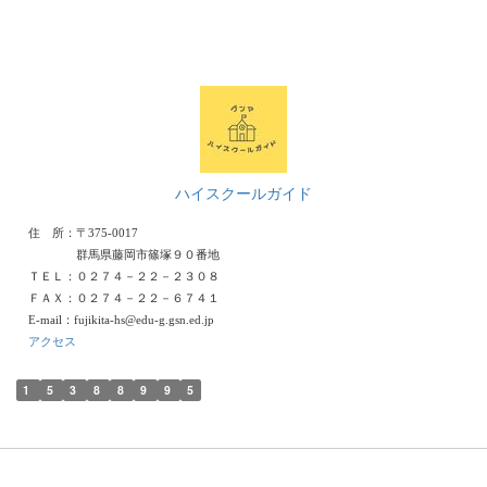
ハイスクールガイド
住 所：〒375-0017
群馬県藤岡市篠塚９０番地
ＴＥＬ：０２７４－２２－２３０８
ＦＡＸ：０２７４－２２－６７４１
E-mail：fujikita-hs@edu-g.gsn.ed.jp
アクセス
1
5
3
8
8
9
9
5