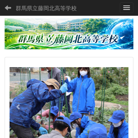
群馬県立藤岡北高等学校
Toggl
p
n
r
e
e
x
v
t
i
o
u
s