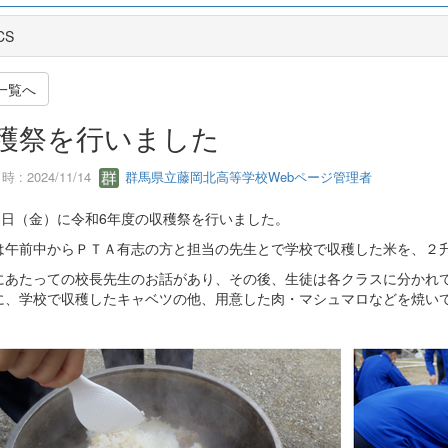
CS
一覧へ
穫祭を行いました
 : 2024/11/14
群馬県立藤岡北高等学校Webページ管理者
月1日（金）に令和6年度の収穫祭を行いました。
は午前中からＰＴＡ有志の方と担当の先生とで学校で収穫した米を、２
にあたっての校長先生のお話があり、その後、生徒は各クラスに分かれ
に、学校で収穫したキャベツの他、用意した肉・マシュマロなどを焼い