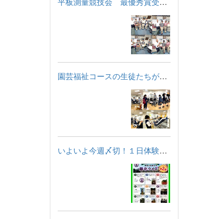
平板測量競技会 最優秀賞受賞！
園芸福祉コースの生徒たちが「福祉用具・住宅モデルルーム見学」...
いよいよ今週〆切！１日体験学習に申し込もう！