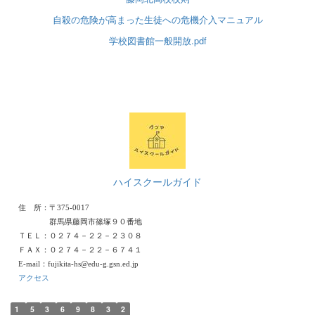
自殺の危険が高まった生徒への危機介入マニュアル
学校図書館一般開放.pdf
ハイスクールガイド
住 所：〒375-0017
群馬県藤岡市篠塚９０番地
ＴＥＬ：０２７４－２２－２３０８
ＦＡＸ：０２７４－２２－６７４１
E-mail：fujikita-hs@edu-g.gsn.ed.jp
アクセス
1
5
3
6
9
8
3
2