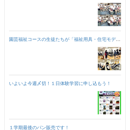
園芸福祉コースの生徒たちが「福祉用具・住宅モデルルーム見学」...
いよいよ今週〆切！１日体験学習に申し込もう！
１学期最後のパン販売です！