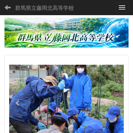
群馬県立藤岡北高等学校
Toggl
p
n
r
e
e
x
v
t
i
o
u
s