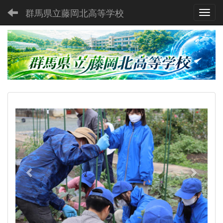
群馬県立藤岡北高等学校
Toggl
p
n
r
e
e
x
v
t
i
o
u
s