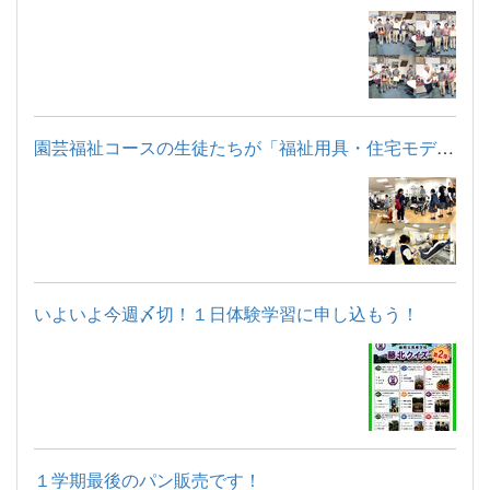
園芸福祉コースの生徒たちが「福祉用具・住宅モデルルーム見学」...
いよいよ今週〆切！１日体験学習に申し込もう！
１学期最後のパン販売です！