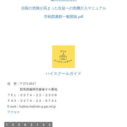
自殺の危険が高まった生徒への危機介入マニュアル
学校図書館一般開放.pdf
ハイスクールガイド
住 所：〒375-0017
群馬県藤岡市篠塚９０番地
ＴＥＬ：０２７４－２２－２３０８
ＦＡＸ：０２７４－２２－６７４１
E-mail：fujikita-hs@edu-g.gsn.ed.jp
アクセス
1
5
3
8
3
1
3
2