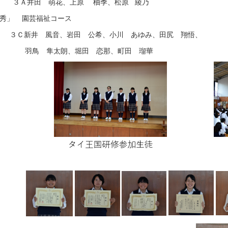
３Ａ井田 萌花、上原 柚季、松原
綾乃
秀」
園芸福祉コース
３Ｃ新井 風音、岩田 公希、小川 あゆみ、田尻 翔悟、
羽鳥 隼太朗、堀田 恋那、町田 瑠華