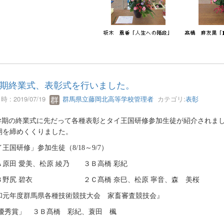
期終業式、表彰式を行いました。
 : 2019/07/19
群馬県立藤岡北高等学校管理者
カテゴリ:
表彰
学期の終業式に先だって各種表彰とタイ王国研修参加生徒が紹介されま
期を締めくくりました。
イ王国研修」参加生徒（
8/18
～
9/7
）
原田 愛美、松原 綾乃 ３Ｂ高橋 彩紀
野尻 碧衣 ２Ｃ髙橋 奈巳、松原 寧音、森 美桜
和元年度群馬県各種技術競技大会 家畜審査競技会』
秀賞」 ３Ｂ髙橋 彩紀、蓑田 楓