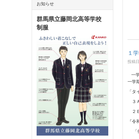
お知らせ
群馬県立藤岡北高等学校
制服
１学
投稿日時
一
一学
「タ
３Ａ
２Ｂ
『令
「優