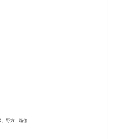
希、野方 瑠伽