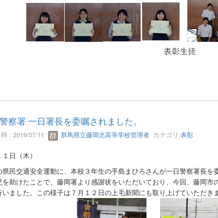
警察署 一日署長を委嘱されました。
 : 2019/07/11
群馬県立藤岡北高等学校管理者
カテゴリ:
表彰
１１日（木）
県民交通安全運動に、本校３年生の手島まひろさんが一日警察署長を委
児を助けたことで、藤岡署より感謝状をいただいており、今回、藤岡市
行いました。この様子は７月１２日の上毛新聞にも取り上げていただき