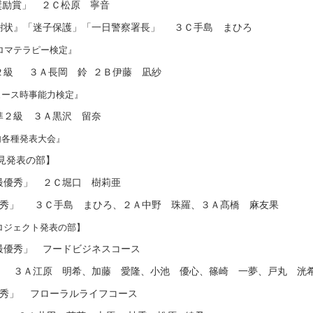
奨励賞」 ２Ｃ松原 寧音
謝状』「迷子保護」「一日警察署長」
３Ｃ手島 まひろ
ロマテラピー検定』
級
３Ａ長岡 鈴
２Ｂ伊藤 凪紗
ュース時事能力検定』
級 ３Ａ黒沢 留奈
内各種発表大会』
見発表の部】
優秀」 ２Ｃ堀口 樹莉亜
優秀」
３Ｃ手島 まひろ、２Ａ中野 珠羅、３Ａ髙橋 麻友果
ロジェクト発表の部】
優秀」 フードビジネスコース
３Ａ江原 明希、加藤 愛隆、小池 優心、篠崎 一夢、戸丸 洸
秀」
フローラルライフコース