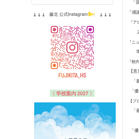
「
『感
↓ ↓ ↓
藤北 公式Instagram
↓ ↓ ↓
『ア
２
『ニ
準２
『校
【意
「最
「
〈 学校案内 2027 〉
【プ
「最
「優