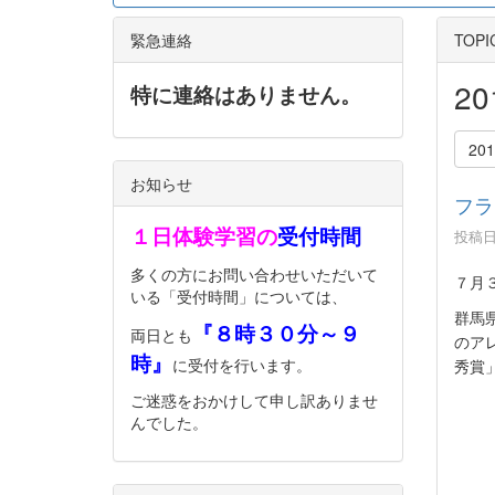
緊急連絡
TOPI
2
特に連絡はありません。
20
お知らせ
フラ
１日体験学習の
受付時間
投稿日時
多くの方にお問い合わせいただいて
７月
いる「受付時間」については、
群馬
『８時３０分～９
両日とも
のア
時』
に受付を行います。
秀賞
ご迷惑をおかけして申し訳ありませ
んでした。