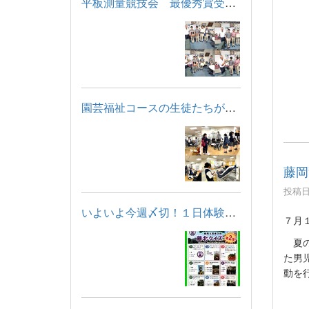
平板測量競技会 最優秀賞受賞！
園芸福祉コースの生徒たちが「福祉用具・住宅モデルルーム見学」...
藤岡
投稿日時
いよいよ今週〆切！１日体験学習に申し込もう！
７月
夏の
た男
動を