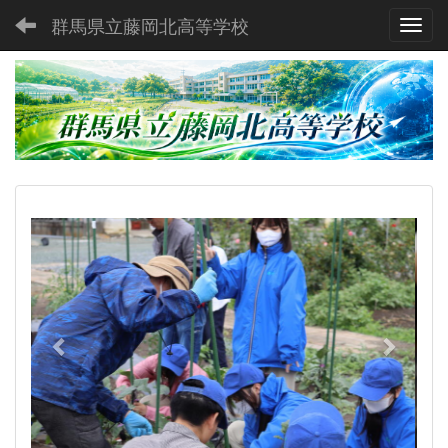
群馬県立藤岡北高等学校
Toggl
p
n
r
e
e
x
v
t
i
o
u
s