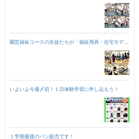
園芸福祉コースの生徒たちが「福祉用具・住宅モデルルーム見学」...
いよいよ今週〆切！１日体験学習に申し込もう！
１学期最後のパン販売です！