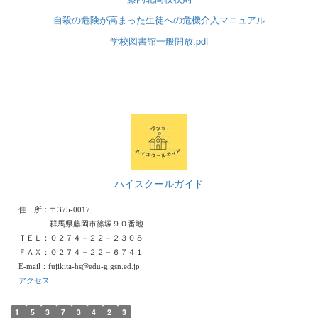
自殺の危険が高まった生徒への危機介入マニュアル
学校図書館一般開放.pdf
ハイスクールガイド
住 所：〒375-0017
群馬県藤岡市篠塚９０番地
ＴＥＬ：０２７４－２２－２３０８
ＦＡＸ：０２７４－２２－６７４１
E-mail：fujikita-hs@edu-g.gsn.ed.jp
アクセス
1
5
3
7
3
4
2
3