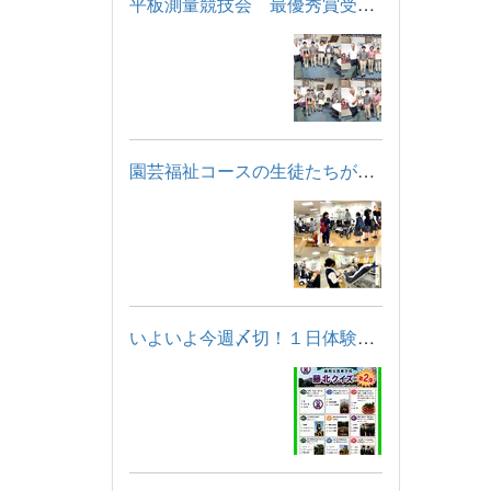
平板測量競技会 最優秀賞受賞！
園芸福祉コースの生徒たちが「福祉用具・住宅モデルルーム見学」...
いよいよ今週〆切！１日体験学習に申し込もう！