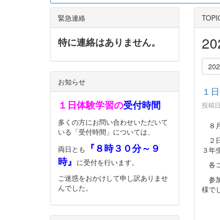
緊急連絡
TOPI
2
特に連絡はありません。
20
お知らせ
１日
１日体験学習の
受付時間
投稿日時
多くの方にお問い合わせいただいて
８月
いる「受付時間」については、
２日
『８時３０分～９
両日とも
３年
時』
に受付を行います。
各コ
ご迷惑をおかけして申し訳ありませ
参加
んでした。
様で