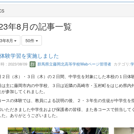
CS
023年8月の記事一覧
23年8月
50件
体験学習を実施しました
 : 2023/08/09
群馬県立藤岡北高等学校Webページ管理者
カテゴリ:
２日（水）・３日（木）の２日間、中学生を対象にした本校の１日体
は主に藤岡市内の中学校、３日は近隣の高崎市・玉村町をはじめ県内外
生が参加してくれました。
ースの体験では、教員による説明の後、２・３年生の生徒が中学生を
いただきました中学生および保護者の皆様、また各コースで担当してく
した。ありがとうございました。