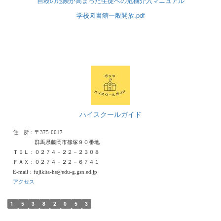
自殺の危険が高まった生徒への危機介入マニュアル
学校図書館一般開放.pdf
ハイスクールガイド
住 所：〒375-0017
群馬県藤岡市篠塚９０番地
ＴＥＬ：０２７４－２２－２３０８
ＦＡＸ：０２７４－２２－６７４１
E-mail：fujikita-hs@edu-g.gsn.ed.jp
アクセス
1
5
3
8
2
0
5
3