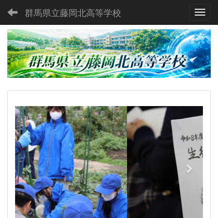
群馬県立藤岡北高等学校
Toggl
p
n
r
e
e
x
v
t
i
o
u
s