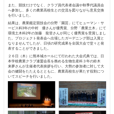
また、競技だけでなく、クラブ員代表者会議や秋季代議員会
へ参加し、多くの農業高校生との交流を図りながら意見交換
を行いました。
結果は、農業鑑定競技会の分野「園芸」にてヒューマン・サ
ービス科3年の中村 優さんが優秀賞、分野「農業土木」にて
環境土木科2年の加藤 龍登さんが同じく優秀賞を受賞しまし
た。プロジェクト発表会へ出場したガーデニング部は入賞と
なりませんでしたが、日頃の研究成果を全国大会で堂々と発
表することができました。
２６日（木）に熊本城ホールにて行われた大会式典では、日
本学校農業クラブ連盟会長を務める生物生産科３年の鈴木
来夢さんが主催者代表挨拶を行い、大勢の参加者に対して大
会の健闘をたたえるとともに、農業高校生が果たす役割につ
いてスピーチを行いました。