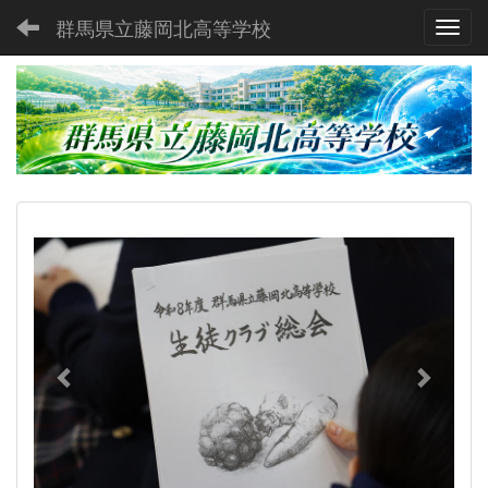
群馬県立藤岡北高等学校
Toggl
p
n
r
e
e
x
v
t
i
o
u
s