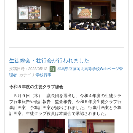
生徒総会・壮行会が行われました
投稿日時 : 2023/05/12
群馬県立藤岡北高等学校Webページ管
理者
カテゴリ:
学校行事
令和５年度の生徒クラブ総会
５月９日（木） 議長団を選出し、令和４年度の生徒クラ
ブ行事報告や会計報告、監査報告、令和５年度生徒クラブ行
事計画案、予算計画案が提出されました。行事計画案と予算
計画案、生徒クラブ役員は本総会で承認されました。