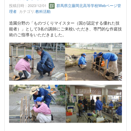
投稿日時 : 2023/12/01
群馬県立藤岡北高等学校Webページ管
理者
カテゴリ:
教科活動
造園分野の「ものづくりマイスター（国が認定する優れた技
能者）」として3名の講師にご来校いただき、専門的な作庭技
術のご指導をいただきました。