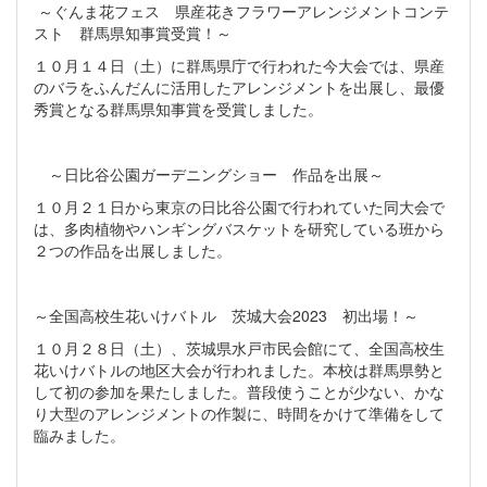
～ぐんま花フェス 県産花きフラワーアレンジメントコンテ
スト 群馬県知事賞受賞！～
１０月１４日（土）に群馬県庁で行われた今大会では、県産
のバラをふんだんに活用したアレンジメントを出展し、最優
秀賞となる群馬県知事賞を受賞しました。
～日比谷公園ガーデニングショー 作品を出展～
１０月２１日から東京の日比谷公園で行われていた同大会で
は、多肉植物やハンギングバスケットを研究している班から
２つの作品を出展しました。
～全国高校生花いけバトル 茨城大会2023 初出場！～
１０月２８日（土）、茨城県水戸市民会館にて、全国高校生
花いけバトルの地区大会が行われました。本校は群馬県勢と
して初の参加を果たしました。普段使うことが少ない、かな
り大型のアレンジメントの作製に、時間をかけて準備をして
臨みました。