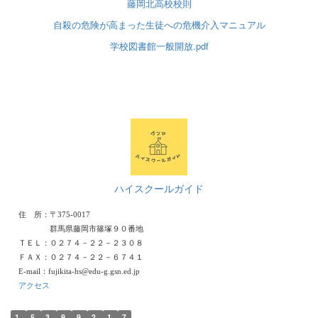
藤岡北高校校則
自殺の危険が高まった生徒への危機介入マニュアル
学校図書館一般開放.pdf
ハイスクールガイド
住 所：〒375-0017
群馬県藤岡市篠塚９０番地
ＴＥＬ：０２７４－２２－２３０８
ＦＡＸ：０２７４－２２－６７４１
E-mail：fujikita-hs@edu-g.gsn.ed.jp
アクセス
1
5
3
9
9
2
1
7