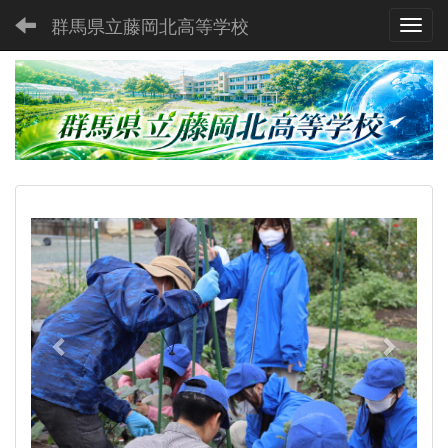
群馬県立藤岡北高等学校
Toggl
p
n
r
e
e
x
v
t
i
o
u
s