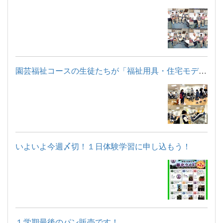
園芸福祉コースの生徒たちが「福祉用具・住宅モデルルーム見学」...
いよいよ今週〆切！１日体験学習に申し込もう！
１学期最後のパン販売です！