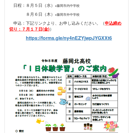
日程：８月５日（水）
※藤岡市内中学校
８月６日（木）
※藤岡市外中学校
申込：下記リンクより、お申し込みください。（
申込締め
切り：７月１７日(金)
）
https://forms.gle/ny4nEZYjwpJYGXXt6