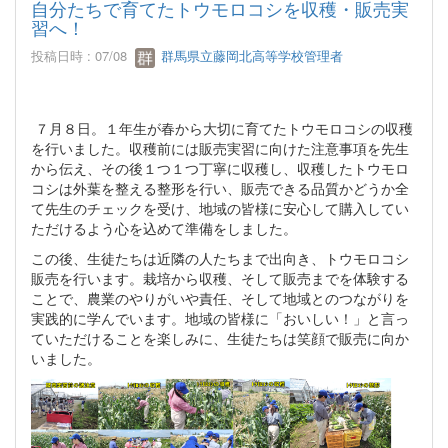
自分たちで育てたトウモロコシを収穫・販売実
習へ！
投稿日時 : 07/08
群馬県立藤岡北高等学校管理者
７月８日。１年生が春から大切に育てたトウモロコシの収穫
を行いました。収穫前には販売実習に向けた注意事項を先生
から伝え、その後１つ１つ丁寧に収穫し、収穫したトウモロ
コシは外葉を整える整形を行い、販売できる品質かどうか全
て先生のチェックを受け、地域の皆様に安心して購入してい
ただけるよう心を込めて準備をしました。
この後、生徒たちは近隣の人たちまで出向き、トウモロコシ
販売を行います。栽培から収穫、そして販売までを体験する
ことで、農業のやりがいや責任、そして地域とのつながりを
実践的に学んでいます。地域の皆様に「おいしい！」と言っ
ていただけることを楽しみに、生徒たちは笑顔で販売に向か
いました。