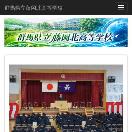
群馬県立藤岡北高等学校
Toggl
p
n
r
e
e
x
v
t
i
o
u
s