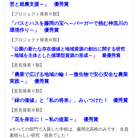
営と就農支援～」 優秀賞
【プロジェクト発表Ⅱ類】
「バスとハスを藤岡の宝へ～バーガーで挑む神流川の
環境作り～」 優秀賞
【プロジェクト発表Ⅲ類】
「公園の新たな存在価値と地域資源の創出に関する研究
～地域を主体とした循環型資源の形成～」 最優秀賞
【意見発表Ⅰ類】
「農業で広げる地域の輪！～微生物で安心安全な農業
実践～」 優秀賞
【意見発表Ⅱ類】
「緑の価値」と「私の将来」、みぃつけた！ 優秀賞
【意見発表Ⅲ類】
「花を身近に！～私の提案～」 優秀賞
※すべての部門で入賞した学校は、藤岡北高校のみです。全員
素晴らしい研究・発表でした！