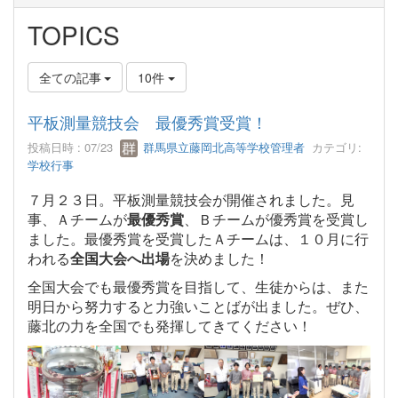
TOPICS
全ての記事
10件
平板測量競技会 最優秀賞受賞！
投稿日時 : 07/23
群馬県立藤岡北高等学校管理者
カテゴリ:
学校行事
７月２３日。平板測量競技会が開催されました。見
事、Ａチームが
最優秀賞
、Ｂチームが優秀賞を受賞し
ました。最優秀賞を受賞したＡチームは、１０月に行
われる
全国大会へ出場
を決めました！
全国大会でも最優秀賞を目指して、生徒からは、また
明日から努力すると力強いことばが出ました。ぜひ、
藤北の力を全国でも発揮してきてください！