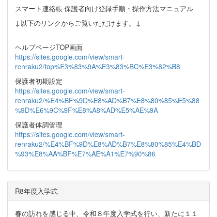
スマート連絡帳 保護者向け登録手順・操作方法マニュアル
↓以下のリンクからご覧いただけます。↓
ヘルプページTOP画面
https://sites.google.com/view/smart-
renraku2/top%E3%83%9A%E3%83%BC%E3%82%B8
保護者初期設定
https://sites.google.com/view/smart-
renraku2/%E4%BF%9D%E8%AD%B7%E8%80%85%E5%88
%9D%E6%9C%9F%E8%A8%AD%E5%AE%9A
保護者体調管理
https://sites.google.com/view/smart-
renraku2/%E4%BF%9D%E8%AD%B7%E8%80%85%E4%BD
%93%E8%AA%BF%E7%AE%A1%E7%90%86
R8年度入学式
春の訪れを感じる中、令和８年度入学式を行い、新たに１１