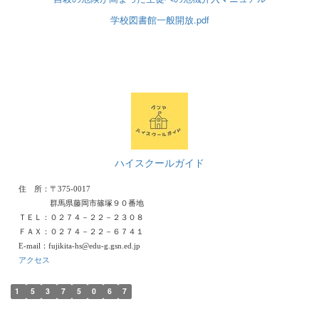
学校図書館一般開放.pdf
ハイスクールガイド
住 所：〒375-0017
群馬県藤岡市篠塚９０番地
ＴＥＬ：０２７４－２２－２３０８
ＦＡＸ：０２７４－２２－６７４１
E-mail：fujikita-hs@edu-g.gsn.ed.jp
アクセス
1
5
3
7
5
0
6
7