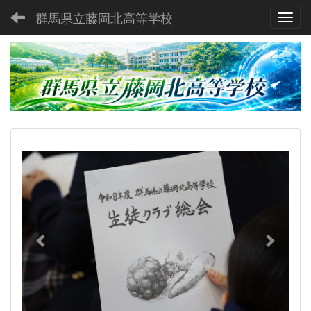
群馬県立藤岡北高等学校
Toggl
p
n
r
e
e
x
v
t
i
o
u
s