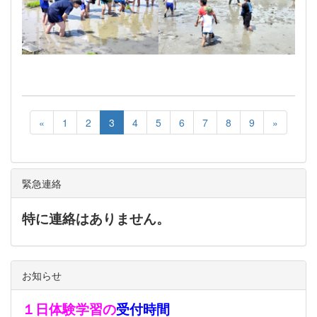
«
1
2
3
4
5
6
7
8
9
»
緊急連絡
特に連絡はありません。
お知らせ
１日体験学習の
受付時間