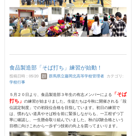
食品製造部「そば打ち」練習が始動！
投稿日時 : 05/20
群馬県立藤岡北高等学校管理者
カテゴリ:
学校行事
「そば
５月２０日より、食品製造部３年生の有志メンバーによる
打ち」
の練習が始まりました。生徒たちは今秋に開催される「段
位認定制度」での初段位合格を目指しています。初日の練習で
は、慣れない道具やそば粉を前に緊張しながらも、一工程ずつ丁
寧に確認し、一生懸命取り組んでいました。秋の試験合格という
目標に向けこれから一歩ずつ技術の向上を図ってまいります。