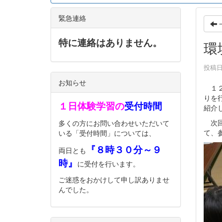
緊急連絡
特に連絡はありません。
環
投稿日時
お知らせ
１２
りを
１日体験学習の
受付時間
紹介
次回
多くの方にお問い合わせいただいて
て、
いる「受付時間」については、
『８時３０分～９
両日とも
時』
に受付を行います。
ご迷惑をおかけして申し訳ありませ
んでした。