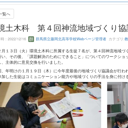
一覧へ
境土木科 第４回神流地域づくり協
 : 2022/12/16
群馬県立藤岡北高等学校Webページ管理者
カテゴリ:
月１３日（火）環境土木科に所属する生徒７名が、第４回神流地域づく
行い、その後、「課題解決のためにできること」についてのワークショ
し、主体的に意見交換を行いました。
、年明けの１月１９日（木）に今年度最後の地域づくり協議会が行われ
参加した生徒はコミュニケーション能力や地域づくりの手法を身に付け