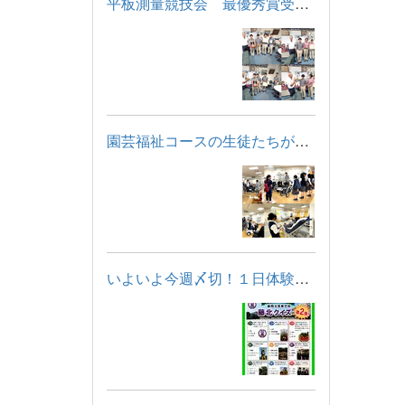
平板測量競技会 最優秀賞受賞！
園芸福祉コースの生徒たちが「福祉用具・住宅モデルルーム見学」...
いよいよ今週〆切！１日体験学習に申し込もう！