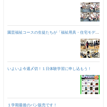
園芸福祉コースの生徒たちが「福祉用具・住宅モデルルーム見学」...
いよいよ今週〆切！１日体験学習に申し込もう！
１学期最後のパン販売です！