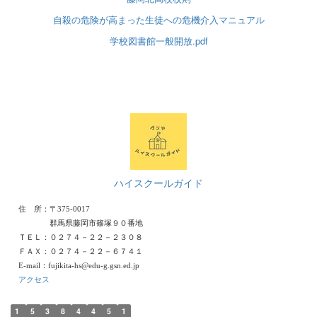
自殺の危険が高まった生徒への危機介入マニュアル
学校図書館一般開放.pdf
ハイスクールガイド
住 所：〒375-0017
群馬県藤岡市篠塚９０番地
ＴＥＬ：０２７４－２２－２３０８
ＦＡＸ：０２７４－２２－６７４１
E-mail：fujikita-hs@edu-g.gsn.ed.jp
アクセス
1
5
3
8
4
4
5
1