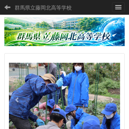
群馬県立藤岡北高等学校
Toggl
p
n
r
e
e
x
v
t
i
o
u
s