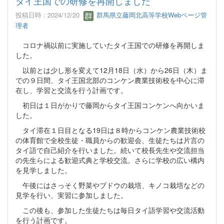
タイ王国での研修を再開しました
投稿日時 : 2024/12/20
群馬県立藤岡北高等学校Webページ管
理者
コロナ禍以前に実施していたタイ王国での研修を再開しま
した。
以前とは少し形を変えて12月18日（水）から26日（木）ま
での９日間、タイ王国北部のコンケン農業技術校を中心に滞
在し、学習と交流を行う計画です。
初日は１日がかりで藤岡からタイ王国コンケンへ向かいま
した。
タイ滞在１日目となる19日は８時からコンケン農業技術校
の体育館で全校生徒・職員からの歓迎会、生徒たちは片言の
タイ語で自己紹介を行いました。続いて校長先生や交流担当
の先生らによる歓迎式典と学校交流。さらに学校の広い構内
を見学しました。
午後にはさっそく野菜やブドウの栽培、キノコ栽培などの
見学を行い、実習に参加しました。
この後も、参加した生徒たちは毎日タイ語学習や交流活動
を行う計画です。