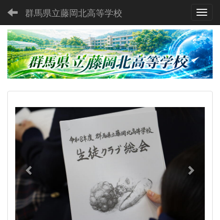
群馬県立藤岡北高等学校
Toggl
p
n
r
e
e
x
v
t
i
o
u
s