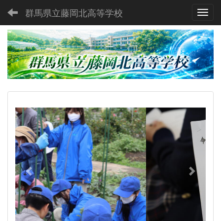
群馬県立藤岡北高等学校
Toggl
p
n
r
e
e
x
v
t
i
o
u
s