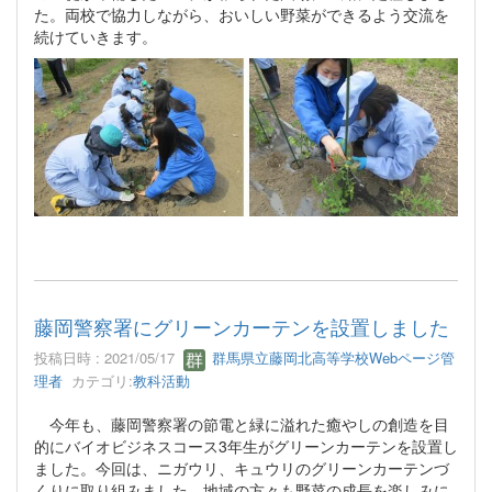
た。両校で協力しながら、おいしい野菜ができるよう交流を
続けていきます。
藤岡警察署にグリーンカーテンを設置しました
投稿日時 : 2021/05/17
群馬県立藤岡北高等学校Webページ管
理者
カテゴリ:
教科活動
今年も、藤岡警察署の節電と緑に溢れた癒やしの創造を目
的にバイオビジネスコース3年生がグリーンカーテンを設置し
ました。今回は、ニガウリ、キュウリのグリーンカーテンづ
くりに取り組みました。地域の方々も野菜の成長を楽しみに