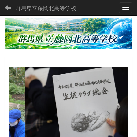
群馬県立藤岡北高等学校
Toggl
p
n
r
e
e
x
v
t
i
o
u
s