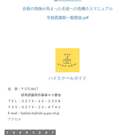
自殺の危険が高まった生徒への危機介入マニュアル
学校図書館一般開放.pdf
ハイスクールガイド
住 所：〒375-0017
群馬県藤岡市篠塚９０番地
ＴＥＬ：０２７４－２２－２３０８
ＦＡＸ：０２７４－２２－６７４１
E-mail：fujikita-hs@edu-g.gsn.ed.jp
アクセス
1
5
3
9
1
2
6
7