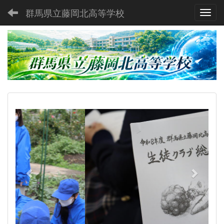
群馬県立藤岡北高等学校
Toggl
p
n
r
e
e
x
v
t
i
o
u
s