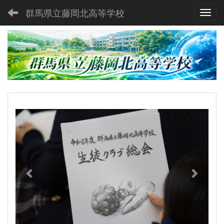
群馬県立藤岡北高等学校
Toggl
p
n
r
e
e
x
v
t
i
o
u
s