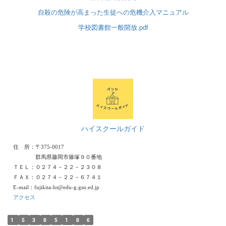
自殺の危険が高まった生徒への危機介入マニュアル
学校図書館一般開放.pdf
ハイスクールガイド
住 所：〒375-0017
群馬県藤岡市篠塚９０番地
ＴＥＬ：０２７４－２２－２３０８
ＦＡＸ：０２７４－２２－６７４１
E-mail：fujikita-hs@edu-g.gsn.ed.jp
アクセス
1
5
3
8
5
1
8
6