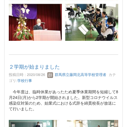
２学期が始まりました
投稿日時 : 2020/08/26
群馬県立藤岡北高等学校管理者
カテ
ゴリ:
学校行事
今年度は、臨時休業があったため夏季休業期間を短縮して
8
月
24
日
(
月
)
から
2
学期が開始されました。新型コロナウイルス
感染症対策のため、始業式における式辞を綿貫校長が放送に
て行いました。