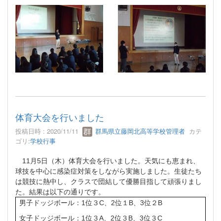
体育大会を行いました
投稿日時 : 2020/11/11
群馬県立藤岡北高等学校管理者
カテ
ゴリ:
学校行事
11
月
5
日（木）体育大会を行いました。天気にも恵まれ、
球技を中心に感染症対策をしながら実施しました。生徒たち
は競技に熱中し、クラスで団結して優勝目指して頑張りまし
た。結果は以下の通りです。
男子ドッジボール：
1
位３
C
、
2
位１
B
、
3
位２
B
女子ドッジボール：
1
位３
A
、
2
位３
B
、
3
位３
C