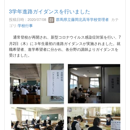
3学年進路ガイダンスを行いました
投稿日時 : 2020/07/08
群馬県立藤岡北高等学校管理者
カテ
ゴリ:
学校行事
通常登校が再開され、新型コロナウイルス感染症対策を行い、
7
月
2
日（木）に３年生最初の進路ガイダンスが実施されました。就
職希望者、進学希望者に分かれ、各分野の講師よりガイダンスを
受けました。