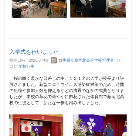
入学式を行いました
投稿日時 : 2020/04/09
群馬県立藤岡北高等学校管理者
カテ
ゴリ:
学校行事
桜の咲く暖かな日差しの中、１２１名の入学が校長より許
可されました。新型コロナウイルス感染症対策のため、時間
の短縮や参加人数を抑えるなどの措置のなかの式典となりま
したが、本校の草花で華やかに飾花された体育館で藤岡北高
校の生徒として、新たな一歩を踏み出しました。