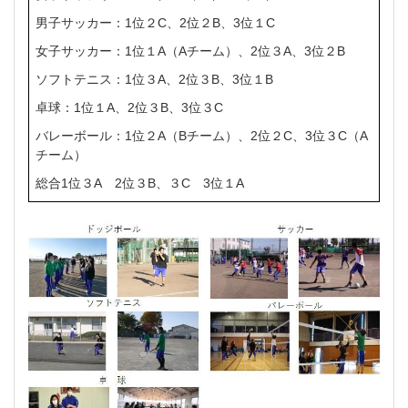
男子サッカー：
1
位２
C
、
2
位２
B
、
3
位１
C
女子サッカー：
1
位１
A
（
A
チーム）、
2
位３
A
、
3
位２
B
ソフトテニス：
1
位３
A
、
2
位３
B
、
3
位１
B
卓球：
1
位１
A
、
2
位３
B
、
3
位３
C
バレーボール：
1
位２
A
（
B
チーム）、
2
位２
C
、
3
位３
C
（
A
チーム）
総合
1
位３
A
2
位３
B
、３
C
3
位１
A