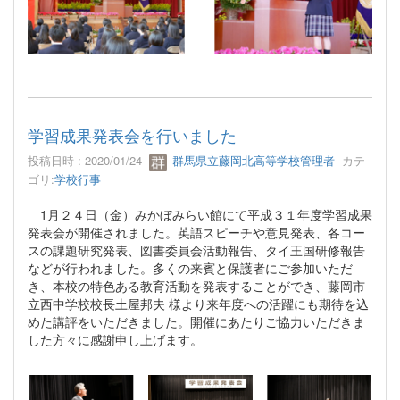
学習成果発表会を行いました
投稿日時 : 2020/01/24
群馬県立藤岡北高等学校管理者
カテ
ゴリ:
学校行事
1
月２４日（金）みかぼみらい館にて平成３１年度学習成果
発表会が開催されました。英語スピーチや意見発表、各コー
スの課題研究発表、図書委員会活動報告、タイ王国研修報告
などが行われました。多くの来賓と保護者にご参加いただ
き、本校の特色ある教育活動を発表することができ、藤岡市
立西中学校校長土屋邦夫 様より来年度への活躍にも期待を込
めた講評をいただきました。開催にあたりご協力いただきま
した方々に感謝申し上げます。