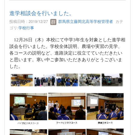
進学相談会を行いました。
投稿日時 : 2019/12/27
群馬県立藤岡北高等学校管理者
カテ
ゴリ:
学校行事
12
月
26
日（木）本校にて中学
3
年生を対象とした進学相
談会を行いました。学校全体説明、農場や実習の見学、
各コースの説明など、進路決定に役立てていただきたい
と思います。寒い中ご参加いただきありがとうございま
した。