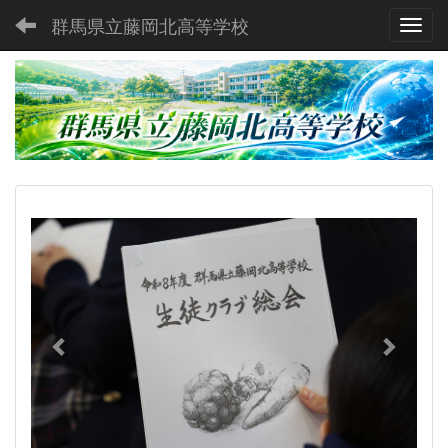
群馬県立藤岡北高等学校
Toggl
p
n
r
e
e
x
v
t
i
o
u
s