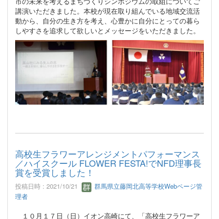
市の未来を考えるまちづくりシンポジウムの取組についてご
講演いただきました。本校が現在取り組んでいる地域交流活
動から、自分の生き方を考え、心豊かに自分にとっての暮ら
しやすさを追求して欲しいとメッセージをいただきました。
高校生フラワーアレンジメントパフォーマンス
／ハイスクール FLOWER FESTA!でNFD理事長
賞を受賞しました！
投稿日時 : 2021/10/21
群馬県立藤岡北高等学校Webページ管
理者
１０月１７日（日）イオン高崎にて、「高校生フラワーア