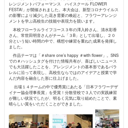
レンジメントパフォーマンス ハイスクール FLOWER
FESTA!」が開催されました。本大会は、新型コロナウイルス
の影響により減少した花き需要の喚起と、フラワーアレンジ
メントを学ぶ高校生の技能や表現力を競います。
本校フローラルライフコース３年の澤入鈴さん、清水彩香
さん、常世田明音さんがチーム「３B」として出場し、２０
分という短い時間の中で、構想や練習を重ねた成果を発揮し
ました。
作品テーマは「＃share one’s happy ＃with flower」。SNS
での＃ハッシュタグを付けた情報共有が、喜ばしいニュース
でも大活躍したことを、アレンジメントの基本形であるパラ
レルに沿って表現し、高校生ならではのアイデアと授業で学
んだ内容を融合した形に仕上げました。
出場１４チームの中で優秀賞にあたる「日本フラワーデザ
イナー協会理事長賞」を受賞！分散登校で３人での実践練習
が難しい状況でしたが、明るく元気に取り組めたことで、素
晴らしい賞をいただくことができました。