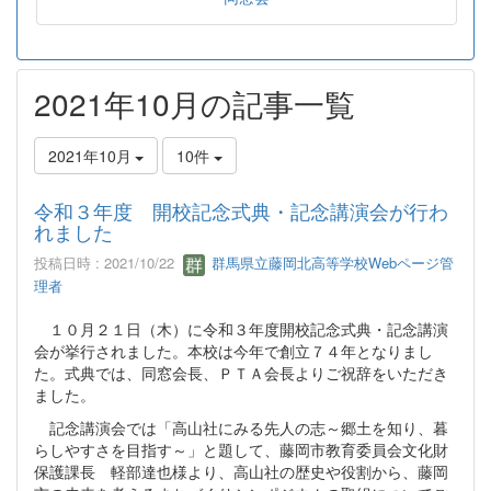
2021年10月の記事一覧
2021年10月
10件
令和３年度 開校記念式典・記念講演会が行わ
れました
投稿日時 : 2021/10/22
群馬県立藤岡北高等学校Webページ管
理者
１０月２１日（木）に令和３年度開校記念式典・記念講演
会が挙行されました。本校は今年で創立７４年となりまし
た。式典では、同窓会長、ＰＴＡ会長よりご祝辞をいただき
ました。
記念講演会では「高山社にみる先人の志～郷土を知り、暮
らしやすさを目指す～」と題して、藤岡市教育委員会文化財
保護課長 軽部達也様より、高山社の歴史や役割から、藤岡