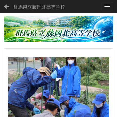
群馬県立藤岡北高等学校
Toggl
p
n
r
e
e
x
v
t
i
o
u
s