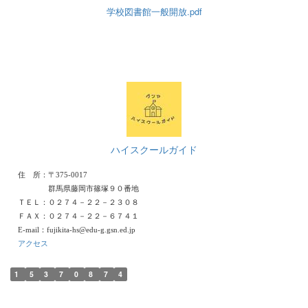
学校図書館一般開放.pdf
ハイスクールガイド
住 所：〒375-0017
群馬県藤岡市篠塚９０番地
ＴＥＬ：０２７４－２２－２３０８
ＦＡＸ：０２７４－２２－６７４１
E-mail：fujikita-hs@edu-g.gsn.ed.jp
アクセス
1
5
3
7
0
8
7
4