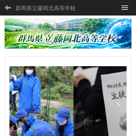
群馬県立藤岡北高等学校
Toggl
p
n
r
e
e
x
v
t
i
o
u
s