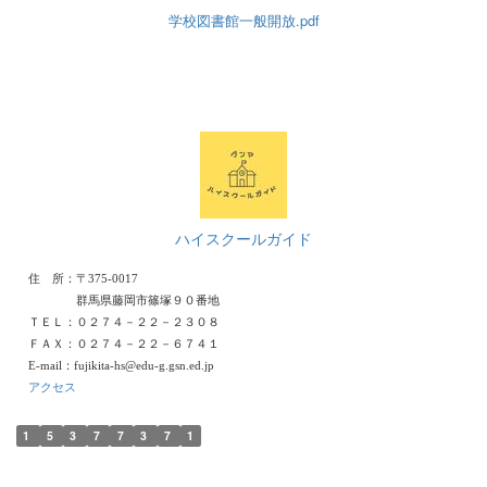
学校図書館一般開放.pdf
ハイスクールガイド
住 所：〒375-0017
群馬県藤岡市篠塚９０番地
ＴＥＬ：０２７４－２２－２３０８
ＦＡＸ：０２７４－２２－６７４１
E-mail：fujikita-hs@edu-g.gsn.ed.jp
アクセス
1
5
3
7
7
3
7
1