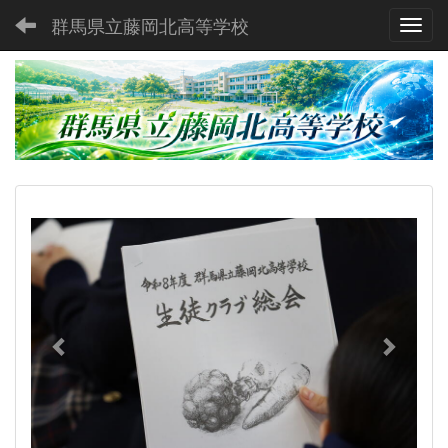
群馬県立藤岡北高等学校
Toggl
p
n
r
e
e
x
v
t
i
o
u
s