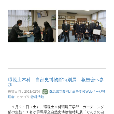
環境土木科 自然史博物館特別展 報告会へ参
加
投稿日時 : 2023/02/01
群馬県立藤岡北高等学校Webページ管
理者
カテゴリ:
教科活動
１月２１日（土）、環境土木科環境工学部・ガーデニング
部の生徒１１名が群馬県立自然史博物館特別展「ぐんまの自