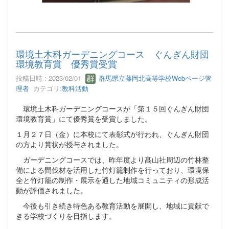
環境土木科ガーデニングコース ぐんぎん財団
環境教育賞 優秀賞受賞
投稿日時 : 2023/02/01
群馬県立藤岡北高等学校Webページ管
理者
カテゴリ:
教科活動
環境土木科ガーデニングコースが「第１５回ぐんぎん財団
環境教育賞」にて優秀賞を受賞しました。
１月２７日（金）に本校にて表彰式が行われ、ぐんぎん財団
の方より賞状が授与されました。
ガーデニングコースでは、昨年度より髙山社周辺の竹林整
備による間伐材を活用した竹灯籠制作を行っており、環境保
全と竹灯籠の制作・展示を通した地域コミュニティの形成活
動が評価されました。
今後も引き続き特色ある教育活動を展開し、地域に貢献で
きる学校づくりを目指します。