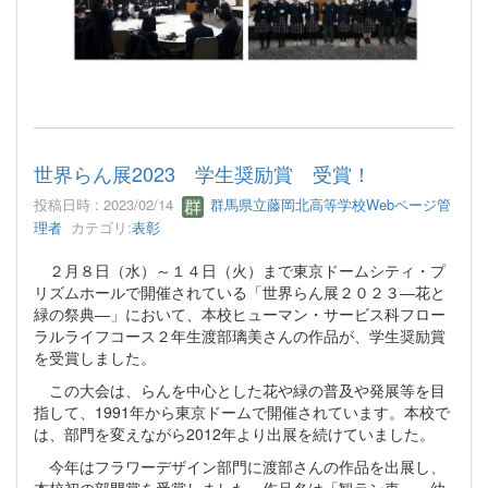
世界らん展2023 学生奨励賞 受賞！
投稿日時 : 2023/02/14
群馬県立藤岡北高等学校Webページ管
理者
カテゴリ:
表彰
２月８日（水）～１４日（火）まで東京ドームシティ・プ
リズムホールで開催されている「世界らん展２０２３―花と
緑の祭典―」において、本校ヒューマン・サービス科フロー
ラルライフコース２年生渡部璃美さんの作品が、学生奨励賞
を受賞しました。
この大会は、らんを中心とした花や緑の普及や発展等を目
指して、1991年から東京ドームで開催されています。本校で
は、部門を変えながら2012年より出展を続けていました。
今年はフラワーデザイン部門に渡部さんの作品を出展し、
本校初の部門賞を受賞しました。作品名は「観ラン車」、幼