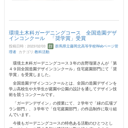
環境土木科ガーデニングコース 全国造園デザ
インコンクール 「奨学賞」受賞
投稿日時 : 2023/02/03
群馬県立藤岡北高等学校Webページ管
理者
カテゴリ:
教科活動
環境土木科ガーデニングコース３年の吉野瑠菜さんが「第
４９回全国造園デザインコンクール」住宅庭園部門にて「奨
学賞」を受賞しました。
全国造園デザインコンクールとは、全国の造園デザインを
学ぶ高校生や大学生が庭園や公園の設計を通してデザイン技
術を競うコンクールです。
「ガーデンデザイン」の授業にて、２学年で「緑の広場プ
ラン部門」、３学年で「住宅庭園部門」の作品制作に取り組
んでいます。
今後もガーデニングコースの特色ある活動のひとつとし