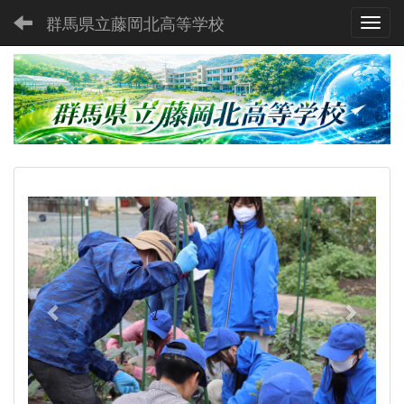
群馬県立藤岡北高等学校
Toggl
p
n
r
e
e
x
v
t
i
o
u
s