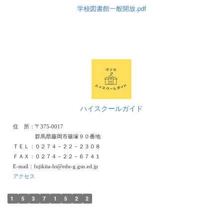
学校図書館一般開放.pdf
ハイスクールガイド
住 所：〒375-0017
群馬県藤岡市篠塚９０番地
ＴＥＬ：０２７４－２２－２３０８
ＦＡＸ：０２７４－２２－６７４１
E-mail：fujikita-hs@edu-g.gsn.ed.jp
アクセス
1
5
3
7
1
5
2
2