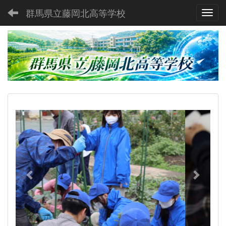
群馬県立藤岡北高等学校
Toggl
p
n
r
e
e
x
v
t
i
o
u
s