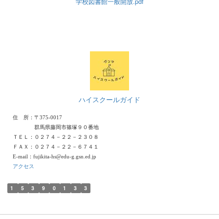
学校図書館一般開放.pdf
ハイスクールガイド
住 所：〒375-0017
群馬県藤岡市篠塚９０番地
ＴＥＬ：０２７４－２２－２３０８
ＦＡＸ：０２７４－２２－６７４１
E-mail：fujikita-hs@edu-g.gsn.ed.jp
アクセス
1
5
3
9
0
1
3
3