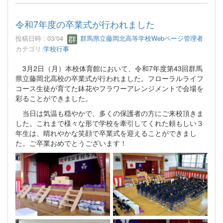
令和7年度の卒業式が行われました
投稿日時 : 03/04
群馬県立藤岡北高等学校Webページ管理者
カテゴリ:
学校行事
3月2日（月）本校体育館において、令和7年度第43回群馬
県立藤岡北高校の卒業式が行われました。フローラルライフ
コース生徒が育てた鉢花やフラワーアレンジメントで会場を
彩ることができました。
当日は気温も穏やかで、多くの保護者の方にご来校頂きま
した。これまで様々な形で学校を牽引してくれた頼もしい３
年生は、晴れやかな笑顔で卒業式を迎えることができまし
た。ご卒業おめでとうございます！