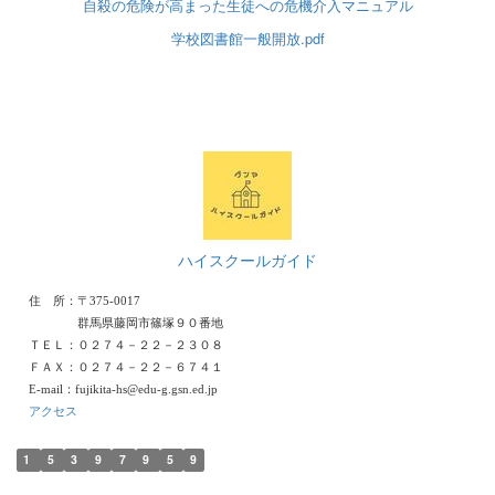
自殺の危険が高まった生徒への危機介入マニュアル
学校図書館一般開放.pdf
ハイスクールガイド
住 所：〒375-0017
群馬県藤岡市篠塚９０番地
ＴＥＬ：０２７４－２２－２３０８
ＦＡＸ：０２７４－２２－６７４１
E-mail：fujikita-hs@edu-g.gsn.ed.jp
アクセス
1
5
3
9
7
9
5
9