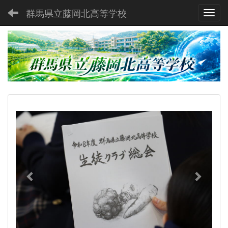
群馬県立藤岡北高等学校
Toggl
p
n
r
e
e
x
v
t
i
o
u
s