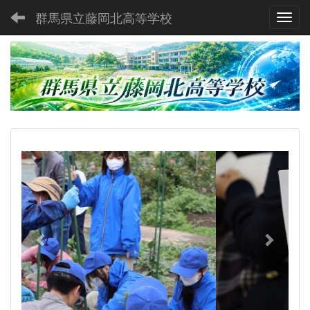
群馬県立藤岡北高等学校
Toggl
p
n
r
e
e
x
v
t
i
o
u
s