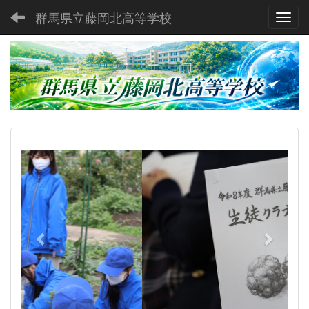
群馬県立藤岡北高等学校
Toggl
p
n
r
e
e
x
v
t
i
o
u
s