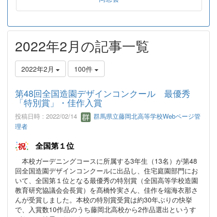
2022年2月の記事一覧
2022年2月
100件
第48回全国造園デザインコンクール 最優秀
「特別賞」・佳作入賞
投稿日時 : 2022/02/14
群馬県立藤岡北高等学校Webページ管
理者
全国第１位
本校ガーデニングコースに所属する3年生（13名）が第48
回全国造園デザインコンクールに出品し、住宅庭園部門にお
いて、全国第１位となる最優秀の特別賞（全国高等学校造園
教育研究協議会会長賞）を髙橋怜実さん、佳作を端海衣那さ
んが受賞しました。本校の特別賞受賞は約30年ぶりの快挙
で、入賞数10作品のうち藤岡北高校から2作品選出というす