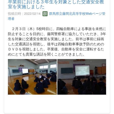
卒業前における３年生を対象とした交通安全教
室を実施しました
投稿日時 : 2022/02/14
群馬県立藤岡北高等学校Webページ管
理者
２月３日（木）5校時目に、四輪自動車による事故を未然に
防止することを目的に、藤岡警察署に協力していただき、3年
生を対象に交通安全教室を実施しました。前半は事前に録画
した交通講話を視聴し、後半は四輪自動車事故予防のための
ＤＶＤを視聴しました。卒業後、自動車を安全に運転するた
めにとても貴重な講話を聞くことができました。