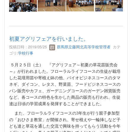
初夏アグリフェアを行いました。
投稿日時 : 2019/05/25
群馬県立藤岡北高等学校管理者
カテ
ゴリ:
学校行事
５月２５日（土） 『アグリフェア～初夏の草花苗販売会
～』が行われました。フローラルライフコースの生徒が栽培
した花壇用苗や寄植え鉢の他、バイオビジネスコースのタマ
ネギ、ダイコン、レタス、野菜苗、フードビジネスコースの
パン販売やカフェ、ガーデニングコースのガーデン雑貨販売
など、各コースの特色を生かした商品の販売も行われ、生徒
達は日頃の学習成果を発揮することができました。
また、フローラルライフコースの
3
年生が行う親子参加型
の「おひさま教室」が開催され、寄せ植えや一輪挿しなど子
ども達と草花を通した交流で興味を持ってもらう活動を今年