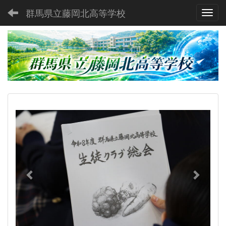
群馬県立藤岡北高等学校
Toggl
p
n
r
e
e
x
v
t
i
o
u
s