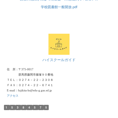
学校図書館一般開放.pdf
ハイスクールガイド
住 所：〒375-0017
群馬県藤岡市篠塚９０番地
ＴＥＬ：０２７４－２２－２３０８
ＦＡＸ：０２７４－２２－６７４１
E-mail：fujikita-hs@edu-g.gsn.ed.jp
アクセス
1
5
3
8
4
5
7
5