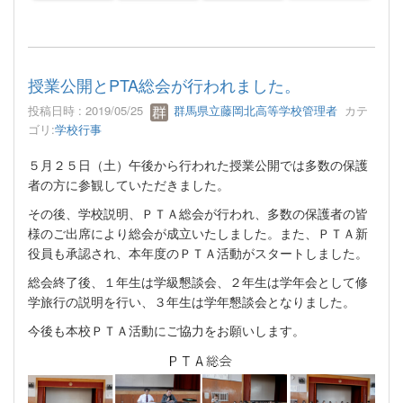
授業公開とPTA総会が行われました。
投稿日時 : 2019/05/25
群馬県立藤岡北高等学校管理者
カテ
ゴリ:
学校行事
５月２５日（土）午後から行われた授業公開では多数の保護
者の方に参観していただきました。
その後、学校説明、ＰＴＡ総会が行われ、多数の保護者の皆
様のご出席により総会が成立いたしました。また、ＰＴＡ新
役員も承認され、本年度のＰＴＡ活動がスタートしました。
総会終了後、１年生は学級懇談会、２年生は学年会として修
学旅行の説明を行い、３年生は学年懇談会となりました。
今後も本校ＰＴＡ活動にご協力をお願いします。